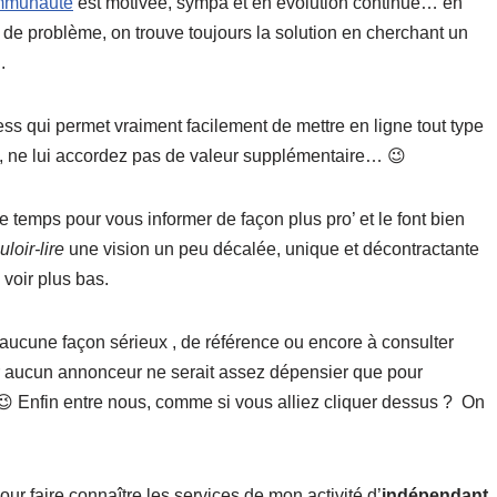
mmunauté
est motivée, sympa et en évolution continue… en
 de problème, on trouve toujours la solution en cherchant un
.
ress qui permet vraiment facilement de mettre en ligne tout type
i, ne lui accordez pas de valeur supplémentaire… 😉
 temps pour vous informer de façon plus pro’ et le font bien
loir-lire
une vision un peu décalée, unique et décontractante
voir plus bas.
aucune façon sérieux , de référence ou encore à consulter
 aucun annonceur ne serait assez dépensier que pour
😉 Enfin entre nous, comme si vous alliez cliquer dessus ? On
ur faire connaître les services de mon activité d’
indépendant