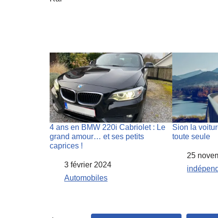
4 ans en BMW 220i Cabriolet : Le
Sion la voitu
grand amour… et ses petits
toute seule
caprices !
Date
25 nove
Date
3 février 2024
Par rapport 
indépen
Par rapport à
Automobiles