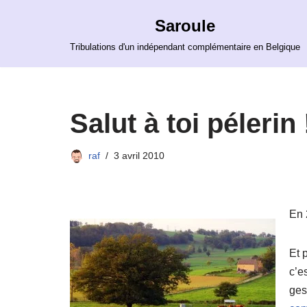
Saroule
Aller
Tribulations d'un indépendant complémentaire en Belgique
au
contenu
Salut à toi pélerin 
raf
3 avril 2010
En 
Et 
c’e
ges