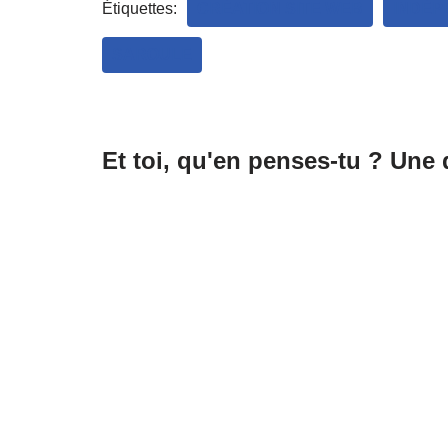
Étiquettes:
CRÉATION SITE WEB
INDÉP
SAROULE
Et toi, qu'en penses-tu ? Une q