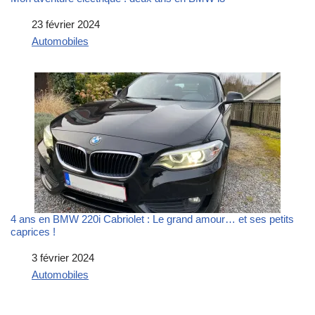
Date
23 février 2024
Par rapport à
Automobiles
4 ans en BMW 220i Cabriolet : Le grand amour… et ses petits
caprices !
Date
3 février 2024
Par rapport à
Automobiles