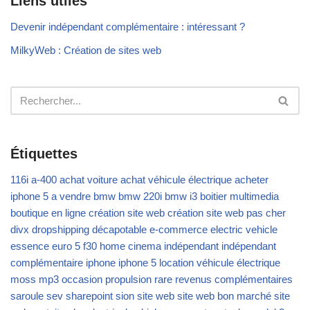
Liens utiles
Devenir indépendant complémentaire : intéressant ?
MilkyWeb : Création de sites web
Étiquettes
116i
a-400
achat voiture
achat véhicule électrique
acheter
iphone 5
a vendre
bmw
bmw 220i
bmw i3
boitier multimedia
boutique en ligne
création site web
création site web pas cher
divx
dropshipping
décapotable
e-commerce
electric vehicle
essence
euro 5
f30
home cinema
indépendant
indépendant
complémentaire
iphone
iphone 5
location véhicule électrique
moss
mp3
occasion
propulsion
rare
revenus complémentaires
saroule
sev
sharepoint
sion
site web
site web bon marché
site